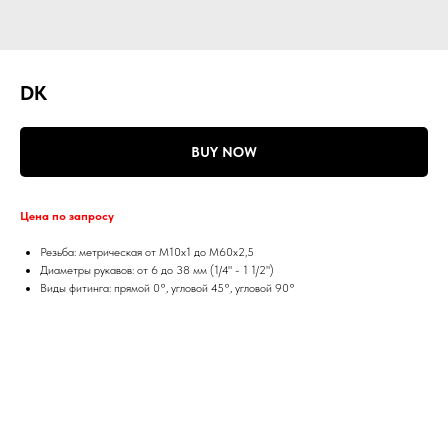
DK
BUY NOW
Цена по запросу
Резьба: метрическая от М10х1 до М60х2,5
Диаметры рукавов: от 6 до 38 мм (1/4" - 1 1/2")
Виды фитинга: прямой 0°, угловой 45°, угловой 90°